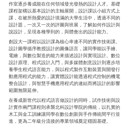
作室逐步養成能在任何領域發光發熱的設計人才。基礎
課程架構以基本設計的主軸展開，設計課以小組方式上
課，在被所熱愛的設計填滿的大學生活中，透過不同的
設計題，一次又一次的評圖與班展，了解如何作設計與
說設計，呈現各種學到的，與體會出的設計能力。
創設大一課程以設計課為核心串連不同的實作技術課。
設計圖學循序教授設計的圖像語言，讓同學能以手繪、
電繪，與數位製造的能力來描述設計與實現設計。數位
設計原理、程式設計入門，與多媒體創意設計則逐步培
養學生程式語言能力，與以程式製作互動裝置與開發行
動應用程式的能力，讓實體設計能透過程式控制的機電
整合設計，與智慧手機應用程式的連結而將設計的影響
範圍無限延伸。
在養成新世代以程式語言做設計的同時，試作技術與設
計實作兩門課程則承襲北科設計學院的傳統，以扎實的
木工與金工訓練讓同學在數位創新與手作傳統間平行並
進，更為二年級分流後的專業領域奠定穩固基礎。